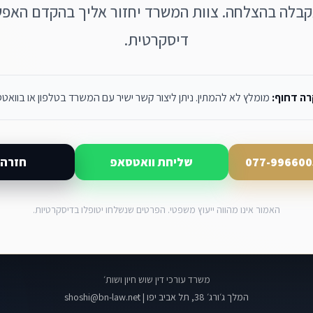
קבלה בהצלחה. צוות המשרד יחזור אליך בהקדם האפש
דיסקרטית.
ה דחוף:
מומלץ לא להמתין. ניתן ליצור קשר ישיר עם המשרד בטלפון או בוואט
שליחת וואטסאפ
חזרה 
האמור אינו מהווה ייעוץ משפטי. הפרטים שנשלחו יטופלו בדיסקרטיות.
משרד עורכי דין שוש חיון ושות׳
המלך ג׳ורג׳ 38, תל אביב יפו | shoshi@bn-law.net