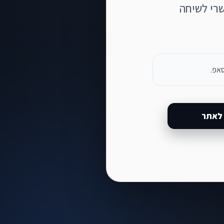
רי לשיחה
סאפ.
לאתר