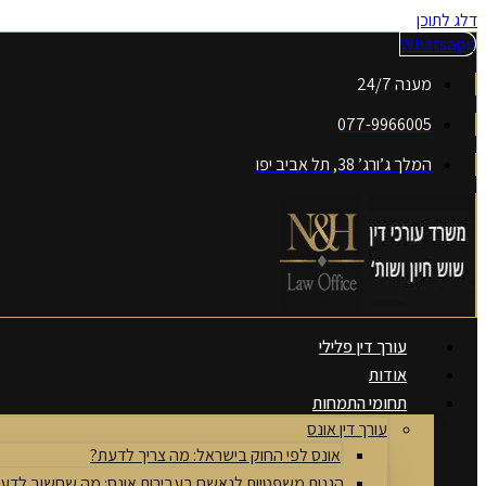
דלג לתוכן
Whatsapp
מענה 24/7
077-9966005
המלך ג’ורג’ 38, תל אביב יפו
עורך דין פלילי
אודות
תחומי התמחות
עורך דין אונס
אונס לפי החוק בישראל: מה צריך לדעת?
הגנות משפטיות לנאשם בעבירות אונס: מה שחשוב לדע