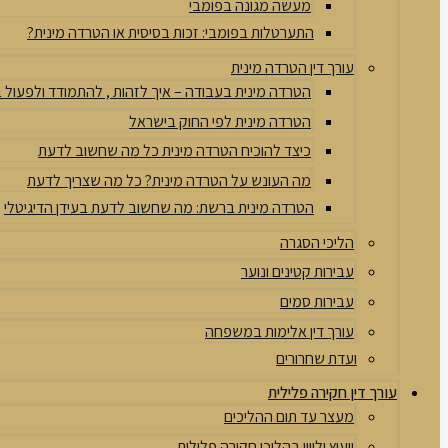
מעשה מגונה בפומבי
התערטלות בפומבי: זכות בסיסית או הטרדה מינית?
עורך דין הטרדה מינית
הטרדה מינית בעבודה – איך לזהות , להתמודד ולפעול
הטרדה מינית לפי החוק בישראל
כיצד להוכיח הטרדה מינית כל מה שחשוב לדעת
מה העונש על הטרדה מינית? כל מה שצריך לדעת
הטרדה מינית ברשת: מה שחשוב לדעת בעידן הדיגיטלי
הליכי הסגרה
עבירות קטינים ונוער
עבירות סמים
עורך דין אלימות במשפחה
ועדת שחרורים
עורך דין חקירה פלילית
מעצר עד תום ההליכים
ייעוץ וליווי בהליכי חקירה פלילית