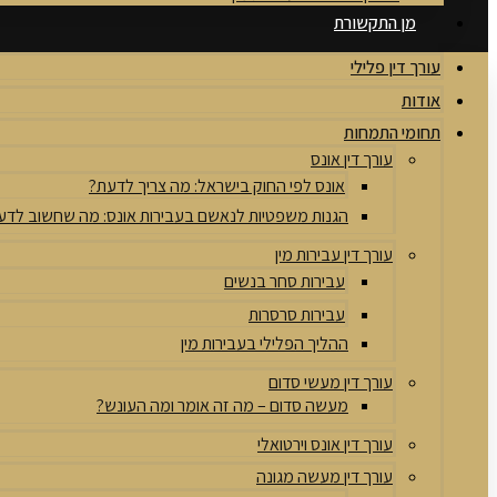
מן התקשורת
עורך דין פלילי
אודות
תחומי התמחות
עורך דין אונס
אונס לפי החוק בישראל: מה צריך לדעת?
הגנות משפטיות לנאשם בעבירות אונס: מה שחשוב לדע
עורך דין עבירות מין
עבירות סחר בנשים
עבירות סרסרות
ההליך הפלילי בעבירות מין
עורך דין מעשי סדום
מעשה סדום – מה זה אומר ומה העונש?
עורך דין אונס וירטואלי
עורך דין מעשה מגונה