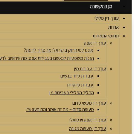
מן התקשורת
עורך דין פלילי
אודות
תחומי התמחות
עורך דין אונס
אונס לפי החוק בישראל: מה צריך לדעת?
הגנות משפטיות לנאשם בעבירות אונס: מה שחשוב לדע
עורך דין עבירות מין
עבירות סחר בנשים
עבירות סרסרות
ההליך הפלילי בעבירות מין
עורך דין מעשי סדום
מעשה סדום – מה זה אומר ומה העונש?
עורך דין אונס וירטואלי
עורך דין מעשה מגונה