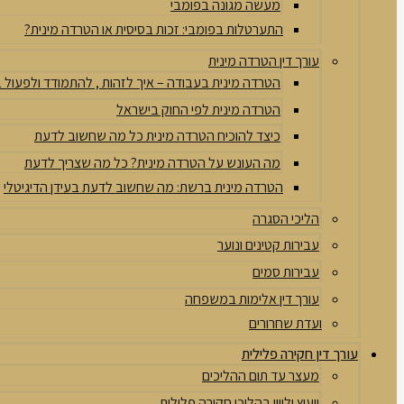
מעשה מגונה בפומבי
התערטלות בפומבי: זכות בסיסית או הטרדה מינית?
עורך דין הטרדה מינית
הטרדה מינית בעבודה – איך לזהות , להתמודד ולפעול
הטרדה מינית לפי החוק בישראל
כיצד להוכיח הטרדה מינית כל מה שחשוב לדעת
מה העונש על הטרדה מינית? כל מה שצריך לדעת
הטרדה מינית ברשת: מה שחשוב לדעת בעידן הדיגיטלי
הליכי הסגרה
עבירות קטינים ונוער
עבירות סמים
עורך דין אלימות במשפחה
ועדת שחרורים
עורך דין חקירה פלילית
מעצר עד תום ההליכים
ייעוץ וליווי בהליכי חקירה פלילית