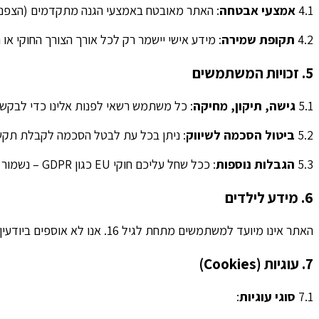
4.1
אמצעי אבטחה
: האתר מאובטח באמצעי הגנה מתקדמים (הצפנה, 
4.2
תקופת שמירה
: מידע אישי יישמר רק לכל אורך הצורך החוקי או 
5. זכויות המשתמשים
5.1
גישה, תיקון, מחיקה
: כל משתמש רשאי לפנות אלינו כדי לבקש ג
5.2
ביטול הסכמה לשיווק
: ניתן בכל עת לבטל הסכמה לקבלת תקשור
5.3
הגבלות נוספות
: ככל שחל עליכם חוקי EU כגון GDPR – נשמור על זכויות כמו העברת מידע או הגבלתו, לבקשתכם.
6. מידע לילדים
האתר אינו מיועד למשתמשים מתחת לגיל 16. אנו לא אוספים ביודעין מידע אישי מילדים. אם תתגלה בכך בטעות – ננהל את תהליך ההסרה בהתאם.
7. עוגיות (Cookies)
7.1
סוגי עוגיות
: