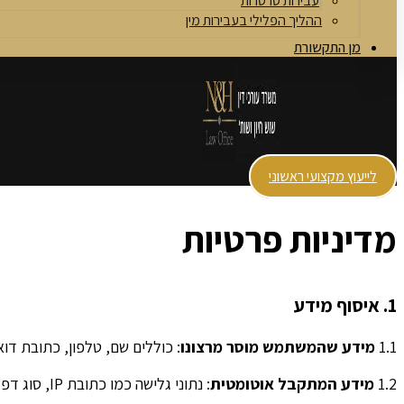
עבירות סרסרות
ההליך הפלילי בעבירות מין
מן התקשורת
לייעוץ מקצועי ראשוני
מדיניות פרטיות
1. איסוף מידע
1.1
מידע שהמשתמש מוסר מרצונו
: כוללים שם, טלפון, כתובת דוא
1.2
מידע המתקבל אוטומטית
: נתוני גלישה כמו כתובת IP, סוג דפדפן, כתובות עמודים שהובילו אל האתר, עמודים שנצפו, תאריכי ושעות ביקור – לצורך ניהול ושיפור האתר.