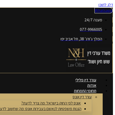
דלג לתוכן
Whatsapp
מענה 24/7
077-9966005
המלך ג’ורג’ 38, תל אביב יפו
עורך דין פלילי
אודות
תחומי התמחות
עורך דין אונס
אונס לפי החוק בישראל: מה צריך לדעת?
הגנות משפטיות לנאשם בעבירות אונס: מה שחשוב לדע