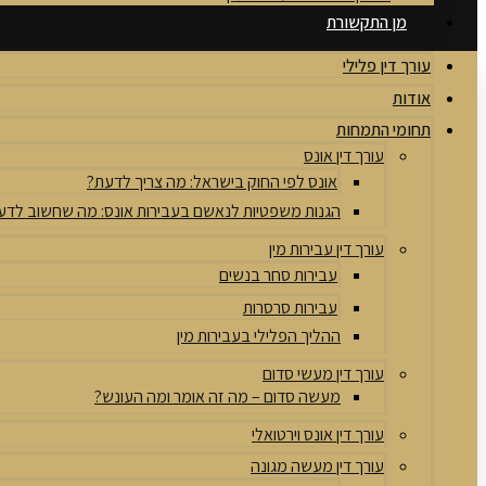
מן התקשורת
עורך דין פלילי
אודות
תחומי התמחות
עורך דין אונס
אונס לפי החוק בישראל: מה צריך לדעת?
הגנות משפטיות לנאשם בעבירות אונס: מה שחשוב לדע
עורך דין עבירות מין
עבירות סחר בנשים
עבירות סרסרות
ההליך הפלילי בעבירות מין
עורך דין מעשי סדום
מעשה סדום – מה זה אומר ומה העונש?
עורך דין אונס וירטואלי
עורך דין מעשה מגונה