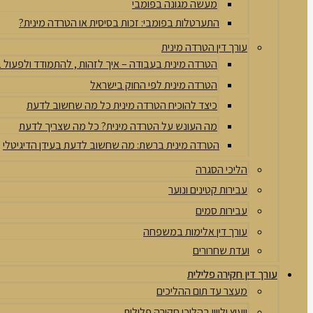
מעשה מגונה בפומבי
התערטלות בפומבי: זכות בסיסית או הטרדה מינית?
עורך דין הטרדה מינית
הטרדה מינית בעבודה – איך לזהות , להתמודד ולפעול
הטרדה מינית לפי החוק בישראל
כיצד להוכיח הטרדה מינית כל מה שחשוב לדעת
מה העונש על הטרדה מינית? כל מה שצריך לדעת
הטרדה מינית ברשת: מה שחשוב לדעת בעידן הדיגיטלי
הליכי הסגרה
עבירות קטינים ונוער
עבירות סמים
עורך דין אלימות במשפחה
ועדת שחרורים
עורך דין חקירה פלילית
מעצר עד תום ההליכים
ייעוץ וליווי בהליכי חקירה פלילית