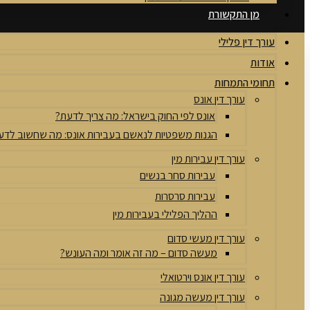
מן התקשורת
עורך דין פלילי
אודות
תחומי התמחות
עורך דין אונס
אונס לפי החוק בישראל: מה צריך לדעת?
הגנות משפטיות לנאשם בעבירות אונס: מה שחשוב לדע
עורך דין עבירות מין
עבירות סחר בנשים
עבירות סרסרות
ההליך הפלילי בעבירות מין
עורך דין מעשי סדום
מעשה סדום – מה זה אומר ומה העונש?
עורך דין אונס וירטואלי
עורך דין מעשה מגונה