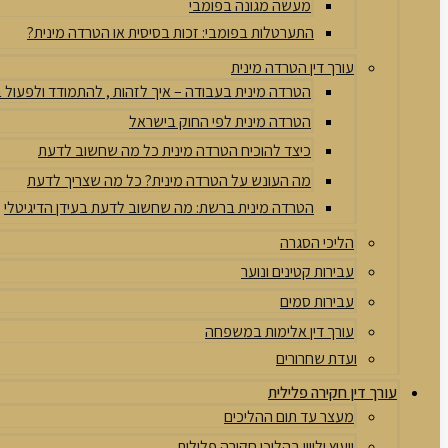
מעשה מגונה בפומבי
התערטלות בפומבי: זכות בסיסית או הטרדה מינית?
עורך דין הטרדה מינית
הטרדה מינית בעבודה – איך לזהות , להתמודד ולפעול
הטרדה מינית לפי החוק בישראל
כיצד להוכיח הטרדה מינית כל מה שחשוב לדעת
מה העונש על הטרדה מינית? כל מה שצריך לדעת
הטרדה מינית ברשת: מה שחשוב לדעת בעידן הדיגיטלי
הליכי הסגרה
עבירות קטינים ונוער
עבירות סמים
עורך דין אלימות במשפחה
ועדת שחרורים
עורך דין חקירה פלילית
מעצר עד תום ההליכים
ייעוץ וליווי בהליכי חקירה פלילית