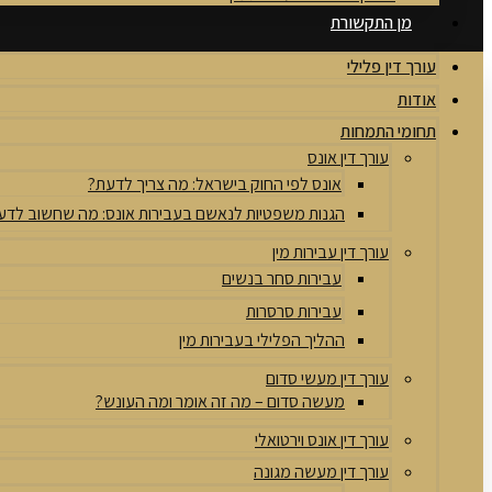
מן התקשורת
עורך דין פלילי
אודות
תחומי התמחות
עורך דין אונס
אונס לפי החוק בישראל: מה צריך לדעת?
הגנות משפטיות לנאשם בעבירות אונס: מה שחשוב לדע
עורך דין עבירות מין
עבירות סחר בנשים
עבירות סרסרות
ההליך הפלילי בעבירות מין
עורך דין מעשי סדום
מעשה סדום – מה זה אומר ומה העונש?
עורך דין אונס וירטואלי
עורך דין מעשה מגונה