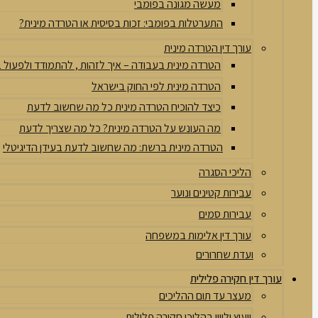
מעשה מגונה בפומבי
התערטלות בפומבי: זכות בסיסית או הטרדה מינית?
עורך דין הטרדה מינית
הטרדה מינית בעבודה – איך לזהות , להתמודד ולפעול
הטרדה מינית לפי החוק בישראל
כיצד להוכיח הטרדה מינית כל מה שחשוב לדעת
מה העונש על הטרדה מינית? כל מה שצריך לדעת
הטרדה מינית ברשת: מה שחשוב לדעת בעידן הדיגיטלי
הליכי הסגרה
עבירות קטינים ונוער
עבירות סמים
עורך דין אלימות במשפחה
ועדת שחרורים
עורך דין חקירה פלילית
מעצר עד תום ההליכים
ייעוץ וליווי בהליכי חקירה פלילית