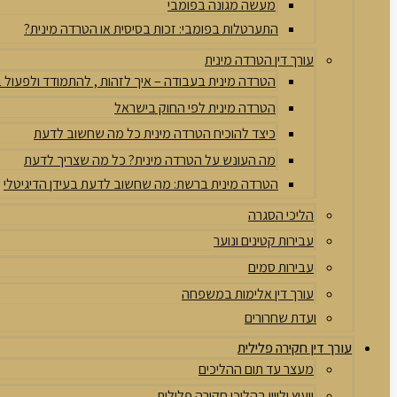
מעשה מגונה בפומבי
התערטלות בפומבי: זכות בסיסית או הטרדה מינית?
עורך דין הטרדה מינית
הטרדה מינית בעבודה – איך לזהות , להתמודד ולפעול
הטרדה מינית לפי החוק בישראל
כיצד להוכיח הטרדה מינית כל מה שחשוב לדעת
מה העונש על הטרדה מינית? כל מה שצריך לדעת
הטרדה מינית ברשת: מה שחשוב לדעת בעידן הדיגיטלי
הליכי הסגרה
עבירות קטינים ונוער
עבירות סמים
עורך דין אלימות במשפחה
ועדת שחרורים
עורך דין חקירה פלילית
מעצר עד תום ההליכים
ייעוץ וליווי בהליכי חקירה פלילית