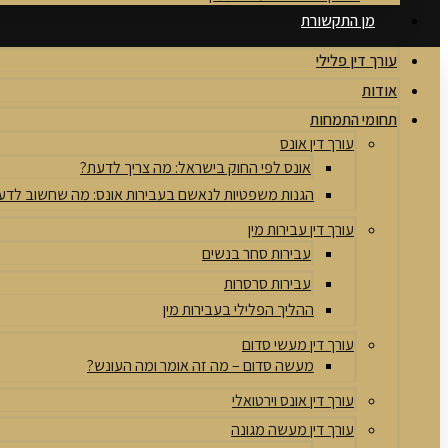
מן התקשורת
עורך דין פלילי
אודות
תחומי התמחות
עורך דין אונס
אונס לפי החוק בישראל: מה צריך לדעת?
הגנות משפטיות לנאשם בעבירות אונס: מה שחשוב לדע
עורך דין עבירות מין
עבירות סחר בנשים
עבירות סרסרות
ההליך הפלילי בעבירות מין
עורך דין מעשי סדום
מעשה סדום – מה זה אומר ומה העונש?
עורך דין אונס וירטואלי
עורך דין מעשה מגונה