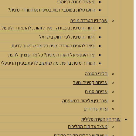
מעשה מגונה בפומבי
התערטלות בפומבי: זכות בסיסית או הטרדה מינית?
עורך דין הטרדה מינית
הטרדה מינית בעבודה – איך לזהות , להתמודד ולפעול
הטרדה מינית לפי החוק בישראל
כיצד להוכיח הטרדה מינית כל מה שחשוב לדעת
מה העונש על הטרדה מינית? כל מה שצריך לדעת
הטרדה מינית ברשת: מה שחשוב לדעת בעידן הדיגיטלי
הליכי הסגרה
עבירות קטינים ונוער
עבירות סמים
עורך דין אלימות במשפחה
ועדת שחרורים
עורך דין חקירה פלילית
מעצר עד תום ההליכים
ייעוץ וליווי בהליכי חקירה פלילית