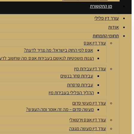
מן התקשורת
עורך דין פלילי
אודות
תחומי התמחות
עורך דין אונס
אונס לפי החוק בישראל: מה צריך לדעת?
הגנות משפטיות לנאשם בעבירות אונס: מה שחשוב לדע
עורך דין עבירות מין
עבירות סחר בנשים
עבירות סרסרות
ההליך הפלילי בעבירות מין
עורך דין מעשי סדום
מעשה סדום – מה זה אומר ומה העונש?
עורך דין אונס וירטואלי
עורך דין מעשה מגונה