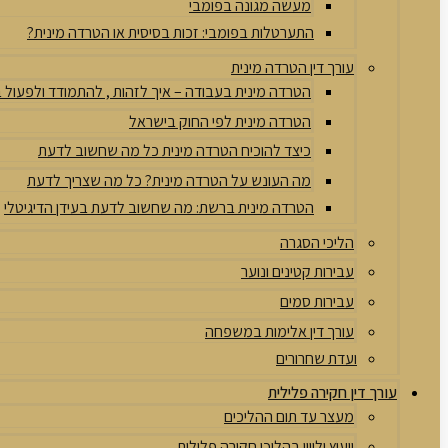
מעשה מגונה בפומבי
התערטלות בפומבי: זכות בסיסית או הטרדה מינית?
עורך דין הטרדה מינית
הטרדה מינית בעבודה – איך לזהות , להתמודד ולפעול
הטרדה מינית לפי החוק בישראל
כיצד להוכיח הטרדה מינית כל מה שחשוב לדעת
מה העונש על הטרדה מינית? כל מה שצריך לדעת
הטרדה מינית ברשת: מה שחשוב לדעת בעידן הדיגיטלי
הליכי הסגרה
עבירות קטינים ונוער
עבירות סמים
עורך דין אלימות במשפחה
ועדת שחרורים
עורך דין חקירה פלילית
מעצר עד תום ההליכים
ייעוץ וליווי בהליכי חקירה פלילית