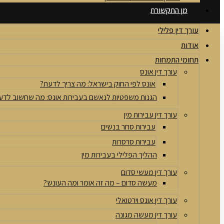
מן התקשורת
עורך דין פלילי
אודות
תחומי התמחות
עורך דין אונס
אונס לפי החוק בישראל: מה צריך לדעת?
הגנות משפטיות לנאשם בעבירות אונס: מה שחשוב לדע
עורך דין עבירות מין
עבירות סחר בנשים
עבירות סרסרות
ההליך הפלילי בעבירות מין
עורך דין מעשי סדום
מעשה סדום – מה זה אומר ומה העונש?
עורך דין אונס וירטואלי
עורך דין מעשה מגונה