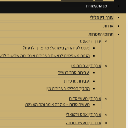
מן התקשורת
עורך דין פלילי
אודות
תחומי התמחות
עורך דין אונס
אונס לפי החוק בישראל: מה צריך לדעת?
הגנות משפטיות לנאשם בעבירות אונס: מה שחשוב לדע
עורך דין עבירות מין
עבירות סחר בנשים
עבירות סרסרות
ההליך הפלילי בעבירות מין
עורך דין מעשי סדום
מעשה סדום – מה זה אומר ומה העונש?
עורך דין אונס וירטואלי
עורך דין מעשה מגונה