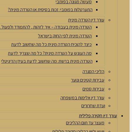
מעשה מגונה בפומבי
התערטלות בפומבי: זכות בסיסית או הטרדה מינית?
עורך דין הטרדה מינית
הטרדה מינית בעבודה – איך לזהות , להתמודד ולפעול
הטרדה מינית לפי החוק בישראל
כיצד להוכיח הטרדה מינית כל מה שחשוב לדעת
מה העונש על הטרדה מינית? כל מה שצריך לדעת
הטרדה מינית ברשת: מה שחשוב לדעת בעידן הדיגיטלי
הליכי הסגרה
עבירות קטינים ונוער
עבירות סמים
עורך דין אלימות במשפחה
ועדת שחרורים
עורך דין חקירה פלילית
מעצר עד תום ההליכים
ייעוץ וליווי בהליכי חקירה פלילית