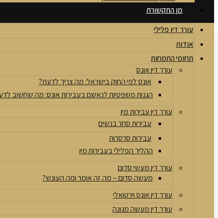
מן התקשורת
עורך דין פלילי
אודות
תחומי התמחות
עורך דין אונס
אונס לפי החוק בישראל: מה צריך לדעת?
הגנות משפטיות לנאשם בעבירות אונס: מה שחשוב לדע
עורך דין עבירות מין
עבירות סחר בנשים
עבירות סרסרות
ההליך הפלילי בעבירות מין
עורך דין מעשי סדום
מעשה סדום – מה זה אומר ומה העונש?
עורך דין אונס וירטואלי
עורך דין מעשה מגונה