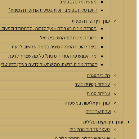
מעשה מגונה בפומבי
התערטלות בפומבי: זכות בסיסית או הטרדה מינית?
עורך דין הטרדה מינית
הטרדה מינית בעבודה – איך לזהות , להתמודד ולפעול
הטרדה מינית לפי החוק בישראל
כיצד להוכיח הטרדה מינית כל מה שחשוב לדעת
מה העונש על הטרדה מינית? כל מה שצריך לדעת
הטרדה מינית ברשת: מה שחשוב לדעת בעידן הדיגיטלי
הליכי הסגרה
עבירות קטינים ונוער
עבירות סמים
עורך דין אלימות במשפחה
ועדת שחרורים
עורך דין חקירה פלילית
מעצר עד תום ההליכים
ייעוץ וליווי בהליכי חקירה פלילית