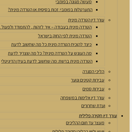
מעשה מגונה בפומבי
התערטלות בפומבי: זכות בסיסית או הטרדה מינית?
עורך דין הטרדה מינית
הטרדה מינית בעבודה – איך לזהות , להתמודד ולפעול
הטרדה מינית לפי החוק בישראל
כיצד להוכיח הטרדה מינית כל מה שחשוב לדעת
מה העונש על הטרדה מינית? כל מה שצריך לדעת
הטרדה מינית ברשת: מה שחשוב לדעת בעידן הדיגיטלי
הליכי הסגרה
עבירות קטינים ונוער
עבירות סמים
עורך דין אלימות במשפחה
ועדת שחרורים
עורך דין חקירה פלילית
מעצר עד תום ההליכים
ייעוץ וליווי בהליכי חקירה פלילית