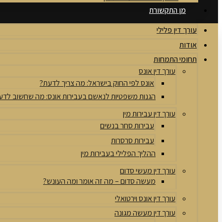
מן התקשורת
עורך דין פלילי
אודות
תחומי התמחות
עורך דין אונס
אונס לפי החוק בישראל: מה צריך לדעת?
הגנות משפטיות לנאשם בעבירות אונס: מה שחשוב לדע
עורך דין עבירות מין
עבירות סחר בנשים
עבירות סרסרות
ההליך הפלילי בעבירות מין
עורך דין מעשי סדום
מעשה סדום – מה זה אומר ומה העונש?
עורך דין אונס וירטואלי
עורך דין מעשה מגונה