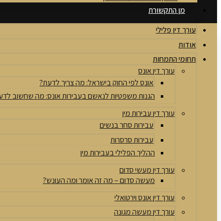
מן התקשורת
עורך דין פלילי
אודות
תחומי התמחות
עורך דין אונס
אונס לפי החוק בישראל: מה צריך לדעת?
הגנות משפטיות לנאשם בעבירות אונס: מה שחשוב לדע
עורך דין עבירות מין
עבירות סחר בנשים
עבירות סרסרות
ההליך הפלילי בעבירות מין
עורך דין מעשי סדום
מעשה סדום – מה זה אומר ומה העונש?
עורך דין אונס וירטואלי
עורך דין מעשה מגונה