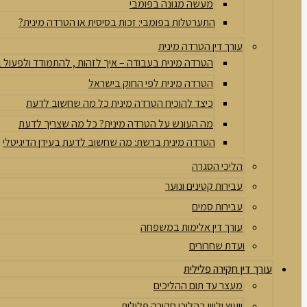
מעשה מגונה בפומבי
התערטלות בפומבי: זכות בסיסית או הטרדה מינית?
עורך דין הטרדה מינית
הטרדה מינית בעבודה – איך לזהות , להתמודד ולפעול
הטרדה מינית לפי החוק בישראל
כיצד להוכיח הטרדה מינית כל מה שחשוב לדעת
מה העונש על הטרדה מינית? כל מה שצריך לדעת
הטרדה מינית ברשת: מה שחשוב לדעת בעידן הדיגיטלי
הליכי הסגרה
עבירות קטינים ונוער
עבירות סמים
עורך דין אלימות במשפחה
ועדת שחרורים
עורך דין חקירה פלילית
מעצר עד תום ההליכים
ייעוץ וליווי בהליכי חקירה פלילית